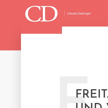
Claudia Dabringer
F
FREI