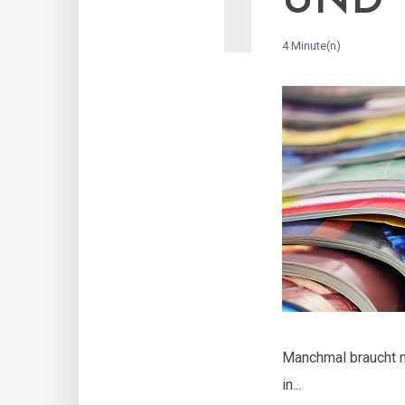
UND 
4 Minute(n)
Manchmal braucht 
in...