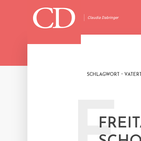
Claudia Dabringer
SCHLAGWORT
VATER
F
FREI