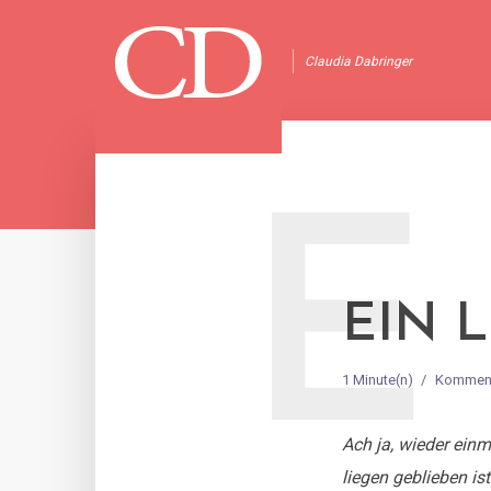
Claudia Dabringer
E
EIN 
1 Minute(n)
Komment
Ach ja, wieder ein
liegen geblieben ist