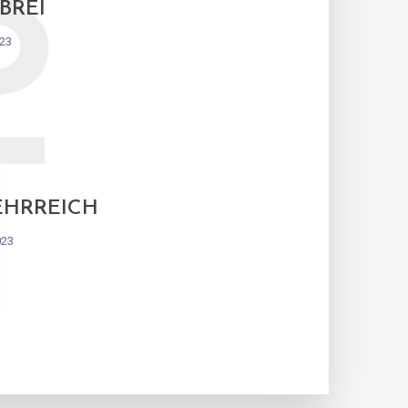
B
BREI
023
T
EHRREICH
023