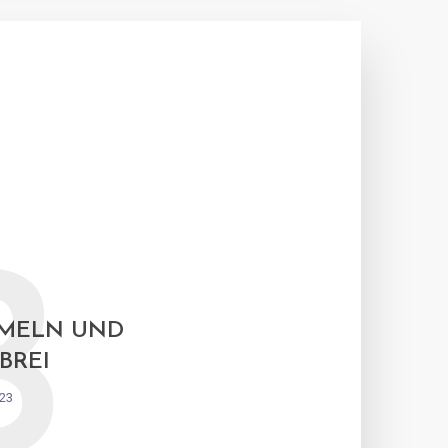
B
MELN UND
BREI
023