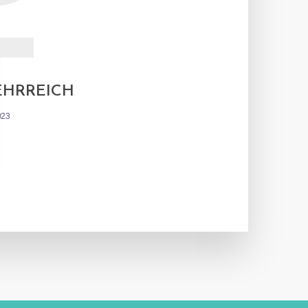
T
EHRREICH
023