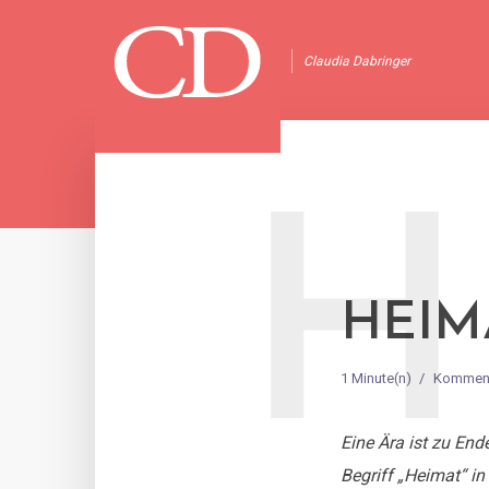
Claudia Dabringer
H
HEIM
1 Minute(n)
Komment
Eine Ära ist zu End
Begriff „Heimat“ in