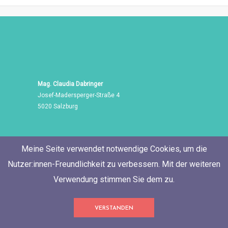
Mag. Claudia Dabringer
Josef-Madersperger-Straße 4
5020 Salzburg
Meine Seite verwendet notwendige Cookies, um die
Nutzer:innen-Freundlichkeit zu verbessern. Mit der weiteren
Verwendung stimmen Sie dem zu.
Tel./Fax: +43 662 455 471
VERSTANDEN
Mobil: +43 676 60 514 06
E-Mail:
neugierig@ClaudiaDabringer.com