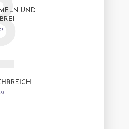
B
MELN UND
BREI
023
T
EHRREICH
023