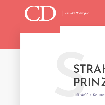
Claudia Dabringer
S
STRA
PRIN
1 Minute(n)
Komment