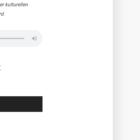
r kulturellen
rd.
-