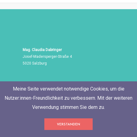
Mag. Claudia Dabringer
Josef-Madersperger-Straße 4
5020 Salzburg
Meine Seite verwendet notwendige Cookies, um die
Nutzer:innen-Freundlichkeit zu verbessern. Mit der weiteren
Verwendung stimmen Sie dem zu.
Tel./Fax: +43 662 455 471
VERSTANDEN
Mobil: +43 676 60 514 06
E-Mail:
neugierig@ClaudiaDabringer.com