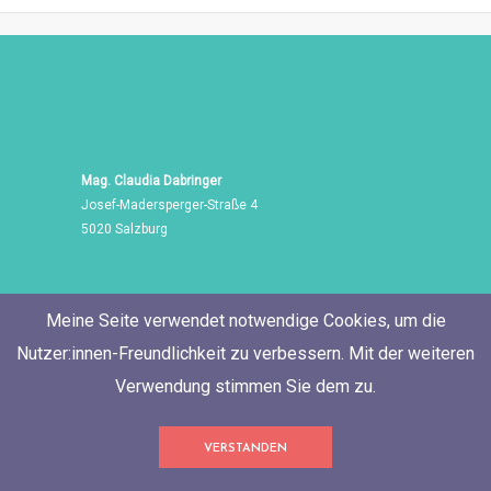
Mag. Claudia Dabringer
Josef-Madersperger-Straße 4
5020 Salzburg
Meine Seite verwendet notwendige Cookies, um die
Nutzer:innen-Freundlichkeit zu verbessern. Mit der weiteren
Verwendung stimmen Sie dem zu.
Tel./Fax: +43 662 455 471
VERSTANDEN
Mobil: +43 676 60 514 06
E-Mail:
neugierig@ClaudiaDabringer.com