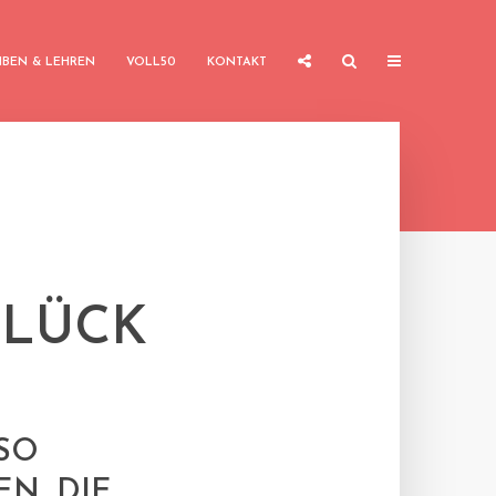
IBEN & LEHREN
VOLL50
KONTAKT
LÜCK
 SO
N, DIE