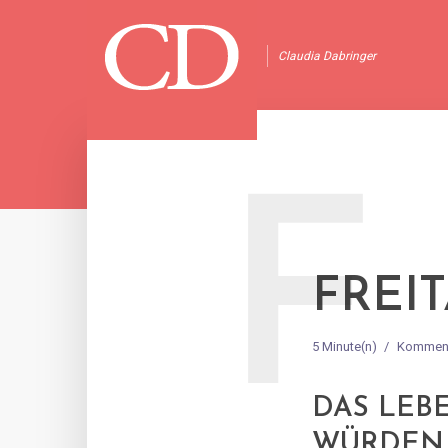
Claudia Dabringer
F
FREI
5 Minute(n)
Komment
DAS LEB
WÜRDEN 