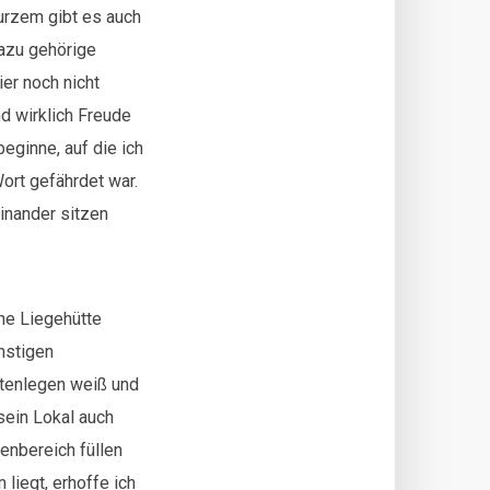
urzem gibt es auch
dazu gehörige
er noch nicht
d wirklich Freude
eginne, auf die ich
Wort gefährdet war.
einander sitzen
ine Liegehütte
nstigen
rtenlegen weiß und
sein Lokal auch
enbereich füllen
 liegt, erhoffe ich