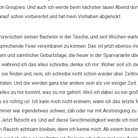
on Groupies. Und auch ich werde beim nächsten lauen Abend dort
arauf schon vorbereitet und hat mein Vorhaben abgenickt.
nzwischen seinen Bachelor in der Tasche, und seit Wochen warte
tsprechende Feier vereinbaren zu können. Das ist jetzt ebenso m
rn und sämtlicher Geburtstage, die heuer in der Sparvariante üb
während ich das alles schreibe, denke ich mir: Woher soll ich die
sie finden und, nein, ich schreibe nicht schon wieder über Zeit
itäten. Und die werden ganz klar andere sein als vor einiger Zeit.
lles zu mir kommt, was zu mir gehört. Weil ich dabei so ein gro
 es richtig ist. Ich kann mich nicht erinnern, wann ich das letzte
Immer war irgendetwas schwer, zäh oder nur mit Anstrengung zu
t. Jetzt flutscht es. Und auf diese Geschmeidigkeit werde ich mic
n Rausch achtsam bleiben, denn ich kenne mich: Ab einem best