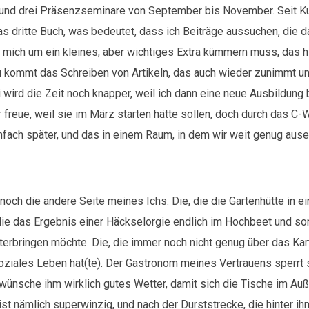
und drei Präsenzseminare von September bis November. Seit K
as dritte Buch, was bedeutet, dass ich Beiträge aussuchen, die 
 mich um ein kleines, aber wichtiges Extra kümmern muss, das hi
zu kommt das Schreiben von Artikeln, das auch wieder zunimmt un
wird die Zeit noch knapper, weil ich dann eine neue Ausbildung b
 freue, weil sie im März starten hätte sollen, doch durch das C-
infach später, und das in einem Raum, in dem wir weit genug aus
a noch die andere Seite meines Ichs. Die, die die Gartenhütte in e
 die das Ergebnis einer Häckselorgie endlich im Hochbeet und so
erbringen möchte. Die, die immer noch nicht genug über das Ka
soziales Leben hat(te). Der Gastronom meines Vertrauens sperrt 
 wünsche ihm wirklich gutes Wetter, damit sich die Tische im Auß
ist nämlich superwinzig, und nach der Durststrecke, die hinter ihm