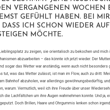
 DEN VERGANGENEN WOCHEN 
MST GEFÜHLT HABEN. BEI MIR 
 DASS ICH SCHON WIEDER AUF
STEIGEN MÖCHTE.
ieblingsplatz zu zeigen, sie orientalisch zu bekochen und mich i
anismen abzuarbeiten – das könnte ich jetzt wieder. Der Mutter
nd sogar das Wetter war anständig, wenn auch nicht besonders 
s tut, was das Wetter zulässt, ist man im Flow, auch zu dritt. Me
 Bahnhof abzuholen, war allerdings gewöhnungsbedürftig, und i
n, warum. Vermutlich, weil ich ihre Freude über unser Wiederseh
ch die Lachfältchen um ihre Augen wahrnehmen konnte. Und ja, eig
r geputzt. Doch Brillen, Haare und Ohrgummis lenken schon irge