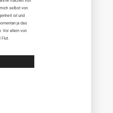
usnahme machen von
 mich selbst von
genheit ist und
momentan ja das
m. Vor allem von
Flut.