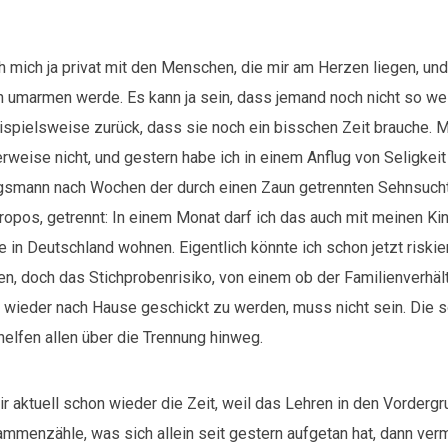
ich mich ja privat mit den Menschen, die mir am Herzen liegen, un
h umarmen werde. Es kann ja sein, dass jemand noch nicht so weit
ispielsweise zurück, dass sie noch ein bisschen Zeit brauche. M
rweise nicht, und gestern habe ich in einem Anflug von Seligkei
ingsmann nach Wochen der durch einen Zaun getrennten Sehnsuch
opos, getrennt: In einem Monat darf ich das auch mit meinen Ki
ie in Deutschland wohnen. Eigentlich könnte ich schon jetzt riskie
en, doch das Stichprobenrisiko, von einem ob der Familienverhäl
 wieder nach Hause geschickt zu werden, muss nicht sein. Die s
elfen allen über die Trennung hinweg.
r aktuell schon wieder die Zeit, weil das Lehren in den Vordergru
mmenzähle, was sich allein seit gestern aufgetan hat, dann verm