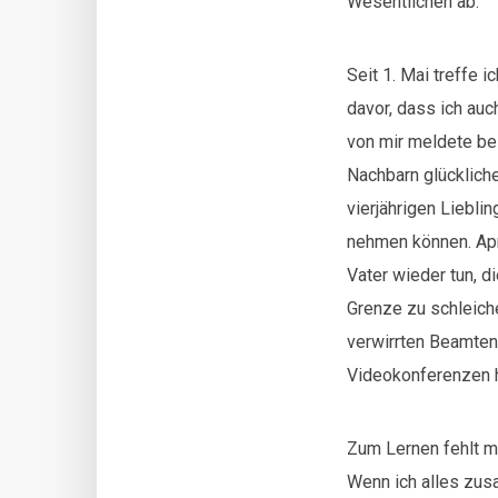
Wesentlichen ab.
Seit 1. Mai treffe 
davor, dass ich auc
von mir meldete be
Nachbarn glückliche
vierjährigen Liebl
nehmen können. Apr
Vater wieder tun, d
Grenze zu schleich
verwirrten Beamten
Videokonferenzen h
Zum Lernen fehlt mi
Wenn ich alles zusa