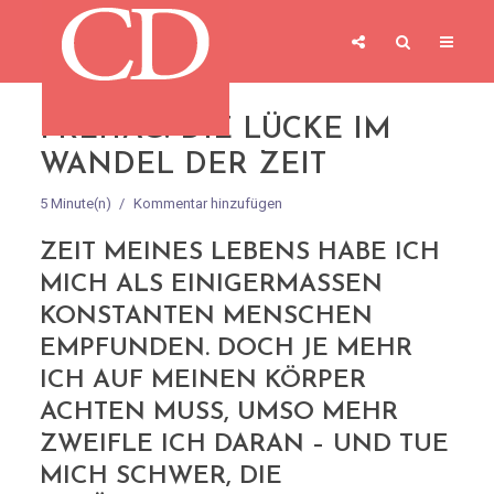
FREITAG: DIE LÜCKE IM
WANDEL DER ZEIT
5 Minute(n)
Kommentar hinzufügen
ZEIT MEINES LEBENS HABE ICH
MICH ALS EINIGERMASSEN K
ONSTANTEN MENSCHEN E
MPFUNDEN. DOCH JE MEHR I
CH AUF MEINEN KÖRPER A
CHTEN MUSS, UMSO MEHR Z
WEIFLE ICH DARAN – UND TUE M
ICH SCHWER, DIE V