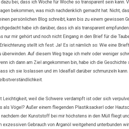
 dazu bei, dass ich Woche für Woche so transparent sein kann. V
ragen bekommen, was mich nachdenklich gemacht hat. Nicht, das
einen persönlichen Blog schreibt, kann bis zu einem gewissen G
achgedacht habe ich darüber, dass ich als transparent empfunde
s nur mir gehört und noch nicht Eingang in den Brief für die Taub
rleichterung stellt ich fest: Ja! Es ist nämlich so: Wie eine Brie
 überwinden. Auf diesem Weg trage ich mehr oder weniger schw
wenn ich dann am Ziel angekommen bin, habe ich die Geschichte 
ass ich sie loslassen und im Idealfall darüber schmunzeln kann.
lbstverständlichkeit.
t Leichtigkeit, weil die Schwere verdampft ist oder sich verpulver
s als Vögel? Außer einem fliegenden Plastiksackerl oder Hautsc
nd nachdem der Kunststoff bei mir höchstens in den Müll fliegt un
 exzessiven Gebrauch von Arganöl weitgehend unterbunden wird