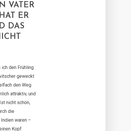
IN VATER
HAT ER
D DAS
ICHT
ich den Frühling
witscher geweckt
vielfach den Weg
ich attraktiv, und
st nicht schön,
rch die
n Indien waren –
seinen Kopf