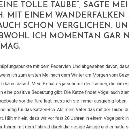
 EINE TOLLE TAUBE“, SAGTE ME
H. MIT EINEM WANDERFALKEN 
 AUCH SCHON VERGLICHEN. UN
OBWOHL ICH MOMENTAN GAR N
 MAG.
nüpfungspunkte mit dem Federvieh. Und abgesehen davon, dass 
 wenn ich zum ersten Mal nach dem Winter am Morgen vom Gez
ch kaum darauf. Mein Ex hat es ja sehr mit den Tauben, die ihm 
en eine positive Bedeutung gibt. Die Katze findet Vögel auch zieml
agdbeute vor die Türe legt, muss ich sie immer ausgiebig loben. I
d nötig für das Katzen-Ich. Als mein Vater das mit der Taube du
, fällt mir ein, dass wir vor fast 20 Jahren in einem Vogelpark i
r fuhren mit dem Fahrrad durch die riesige Anlage und er hatte 