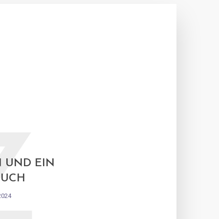
Z
 UND EIN
TUCH
2024