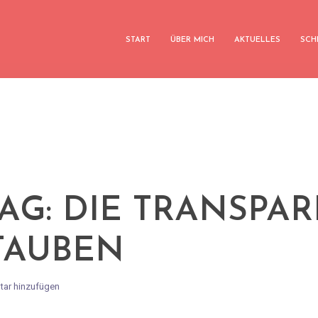
START
ÜBER MICH
AKTUELLES
SCH
TAG: DIE TRANSPA
TAUBEN
ar hinzufügen