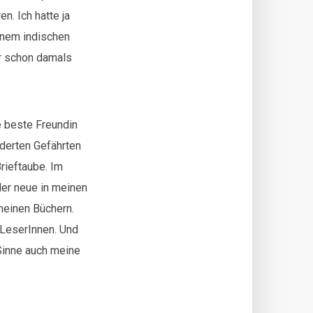
n. Ich hatte ja
inem indischen
ir schon damals
e beste Freundin
ederten Gefährten
rieftaube. Im
der neue in meinen
meinen Büchern.
 LeserInnen. Und
 Sinne auch meine