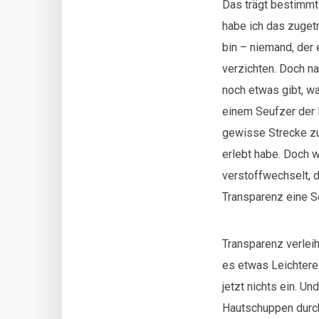
Das trägt bestimmt
habe ich das zuget
bin – niemand, der 
verzichten. Doch n
noch etwas gibt, wa
einem Seufzer der E
gewisse Strecke zu
erlebt habe. Doch 
verstoffwechselt, d
Transparenz eine Se
Transparenz verleih
es etwas Leichtere
jetzt nichts ein. U
Hautschuppen durch