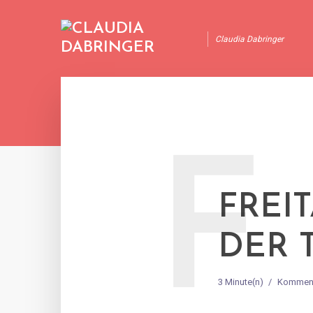
Claudia Dabringer
F
FREI
DER 
3 Minute(n)
Komment