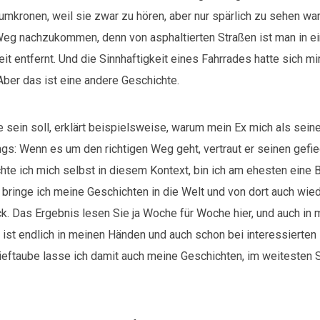
mkronen, weil sie zwar zu hören, aber nur spärlich zu sehen ware
Weg nachzukommen, denn von asphaltierten Straßen ist man in e
t entfernt. Und die Sinnhaftigkeit eines Fahrrades hatte sich m
Aber das ist eine andere Geschichte.
 sein soll, erklärt beispielsweise, warum mein Ex mich als sein
ngs: Wenn es um den richtigen Weg geht, vertraut er seinen gefi
chte ich mich selbst in diesem Kontext, bin ich am ehesten eine B
 bringe ich meine Geschichten in die Welt und von dort auch wie
k. Das Ergebnis lesen Sie ja Woche für Woche hier, und auch in 
 ist endlich in meinen Händen und auch schon bei interessierten
rieftaube lasse ich damit auch meine Geschichten, im weitesten