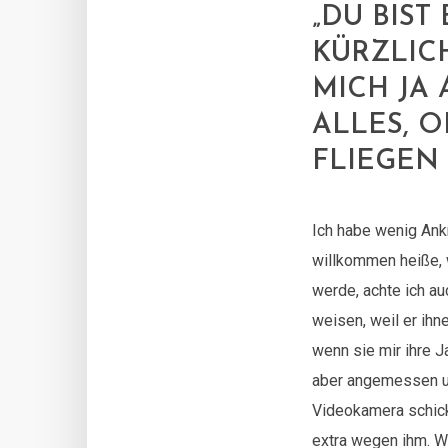
„DU BIST
KÜRZLIC
MICH JA
ALLES, 
FLIEGEN
Ich habe wenig Ank
willkommen heiße,
werde, achte ich au
weisen, weil er ihn
wenn sie mir ihre J
aber angemessen un
Videokamera schickt
extra wegen ihm. Wi