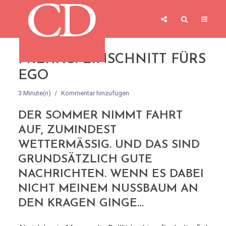
FREITAG: EINSCHNITT FÜRS
EGO
3 Minute(n)
Kommentar hinzufügen
DER SOMMER NIMMT FAHRT
AUF, ZUMINDEST
WETTERMÄSSIG. UND DAS SIND G
RUNDSÄTZLICH GUTE N
ACHRICHTEN. WENN ES DABEI N
ICHT MEINEM NUSSBAUM AN D
EN KRAGEN GINGE…