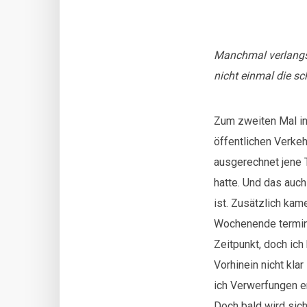
Manchmal verlangsa
nicht einmal die sch
Zum zweiten Mal in
öffentlichen Verke
ausgerechnet jene 
hatte. Und das auc
ist. Zusätzlich ka
Wochenende terminie
Zeitpunkt, doch ich
Vorhinein nicht kla
ich Verwerfungen er
Doch bald wird sich