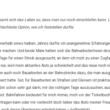
mt sich das Leben so, dass man nur noch einschlafen kann. U
lechteste Option, wie ich feststellen durfte.
nerhalb eines halben Jahres durfte ich unangenehme Erfahrung
hr machen. Und beide Male hatten sich die BahnarbeiterInnen de
Tage für einen Streik ausgesucht, an dem ich mich zu einer Zugf
h nur, weil mein aktuelles Auto ja schwächelt und das neue noch
men auch noch Bauarbeiten an der Bahnstrecke dazu, die man aus
rt hatte. Gut, für Bauarbeiten an Straßen und Gleisen ist praktisc
 bin schon sehr gut darin, mir die richtigen Tage auszusuchen, a
r ist. Bahnfahren bedeutet für mich immer, mich vor der Ticketbuc
tragen kann oder mir vielleicht doch lieber das Auto meiner Fre
 auch diese Überlegung erledigt haben – hoffentlich!