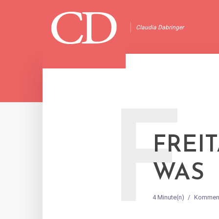
Claudia Dabringer
F
FREI
WAS
4 Minute(n)
Komment