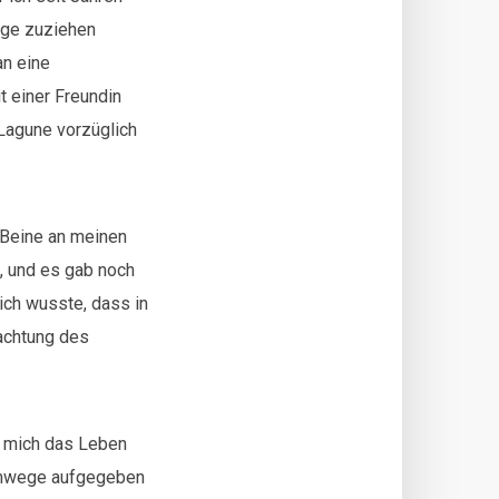
änge zuziehen
an eine
t einer Freundin
 Lagune vorzüglich
 Beine an meinen
, und es gab noch
 ich wusste, dass in
achtung des
l mich das Leben
 Umwege aufgegeben