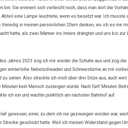
 bin. Sie erinnern sich vielleicht noch, dass man dort die Vorh
 Abteil eine Lampe leuchtete, wenn es besetzt war. Ich musste 
 Venedig in meinen persönlichen 20ern denken, wo ich es mir mi
cht hatte, als zwei Männer ins Innere drängten und uns bis zur
des Jahres 2023 zog ich mir wieder die Schuhe aus und zog die
gen winterliche Nebelschwaden und Schneestürme an mir vorbei
 zu sehen. Also streckte ich mich über drei Sitze aus, auch weil
Minuten kein Mensch zusteigen würde. Nach fünf Minuten Betr
ckte ich ein und wachte pünktlich am nächsten Bahnhof auf.
chlaf gewesen, einer, zu dem ich nur gezwungen worden war, wei
e Strecke geschickt hatte. Weil ich meinen Widerstand gegen