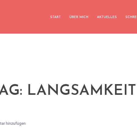
START
ÜBER MICH
AKTUELLES
SCHRE
TAG: LANGSAMKEIT
ar hinzufügen