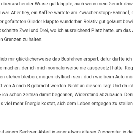
 überraschender Weise gut klappte, auch wenn mein Genick dana
war. Aber hey, ein Kaffee wartete am Zwischenstopp-Bahnhof,
r gefalteten Glieder klappte wunderbar. Relativ gut gelaunt bewä
bschnitte Zwei und Drei, wo ich ausreichend Platz hatte, um das
en Grenzen zu halten.
lieb mir glücklicherweise das Busfahren erspart, dafür durfte ich
ge machen, der ich mich normalerweise nie ausgesetzt hätte. Reg
en stehen bleiben, mögen idyllisch sein, doch wie beim Auto mö
t von A nach B gebracht werden. Nicht an diesem Tag! Und da ic
 ich schon zeitnah damit begonnen, Widerstand abzubauen. Den
es viel mehr Energie kostet, sich dem Leben entgegen zu stellen,
it einem Sechser-Abteil in einer etwas älteren Zuggarnitur, in de