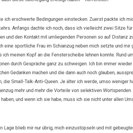
e ich erschwerte Bedingungen einstecken. Zuerst packte ich mic
hrs. Anfangs dachte ich noch, dass ich vielleicht zwei Sitze fü
en und den Kontakt mit umliegenden Personen so auf Distanz zu
sich eine sportliche Frau im Schianzug neben mich setzte und mir
ss ich meinen Kopf an die Fensterscheibe lehnen konnte. Rund 
ionen durch Gespräche ganz zu schweigen. Ich bin immer wieder 
chen Gedanken machen und die dann auch noch glauben, ausspr
ch, die Small-Talk-Anti-Queen. Je älter ich werde, umso weniger h
enzug mehr und mehr die Vorteile von selektiven Wortspenden. 
 haben, und wenn ich sie habe, muss ich sie nicht unter allen U
en Lage blieb mir nur übrig, mich einzustöpseln und mit gebeugt