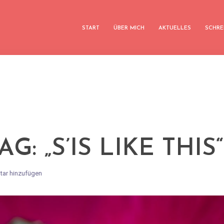
START
ÜBER MICH
AKTUELLES
SCHRE
AG: „S’IS LIKE THIS“
ar hinzufügen