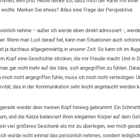
ommen, weil pfui. Heute denke ich, dass mich der Käfer mit eine
en wollte. Merken Sie etwas? Alles eine Frage der Perspektive.
sönlich nehme – außer ich werde eben direkt adressiert -, werd
r. Wenn man Lust darauf hat, kann man Situationen auch schönr
 ja durchaus allgegenwärtig in unserer Zeit. So kann ich im Auge
m Kopf eine Geschichte stricken, die mir Freude macht. Und in
n gar nicht mehr auf die Idee, sich angegriffen zu fühlen. Darau
mich nicht angegriffen fühle, muss ich mich nicht verteidigen. 
vität, das in der Kommunikation sehr leicht angetaucht werden k
 gerade wieder über meinen Kopf hinweg gebrummt. Ein Schmette
um, und die Katze balanciert ihren eleganten Körper auf dem Gel
ein viel größeres Geschenk als mir zu überlegen, wer mich gera
 ich würde nicht einmal das persönlich nehmen, sondern lediglic