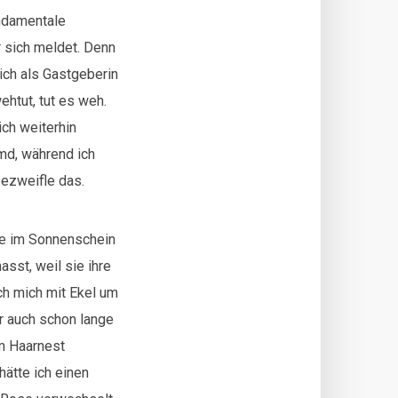
undamentale
r sich meldet. Denn
mich als Gastgeberin
ehtut, tut es weh.
ich weiterhin
emd, während ich
ezweifle das.
se im Sonnenschein
sst, weil sie ihre
ch mich mit Ekel um
r auch schon lange
m Haarnest
hätte ich einen