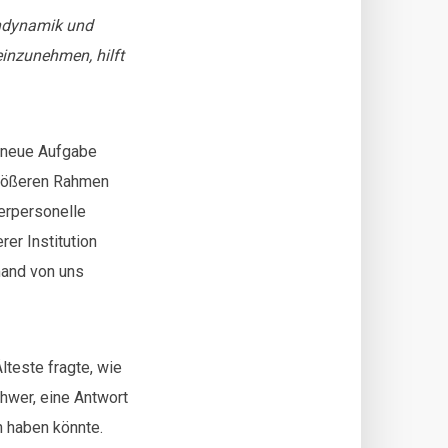
endynamik und
einzunehmen, hilft
e neue Aufgabe
größeren Rahmen
erpersonelle
er Institution
mand von uns
lteste fragte, wie
hwer, eine Antwort
h haben könnte.