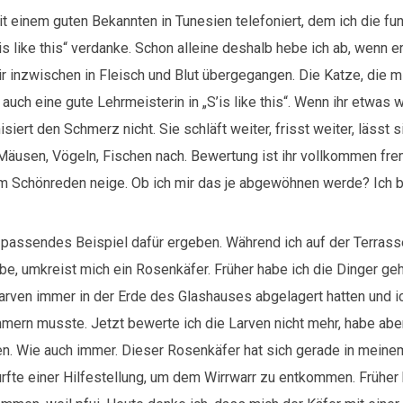
it einem guten Bekannten in Tunesien telefoniert, dem ich die f
s like this“ verdanke. Schon alleine deshalb hebe ich ab, wenn e
t mir inzwischen in Fleisch und Blut übergegangen. Die Katze, die 
auch eine gute Lehrmeisterin in „S’is like this“. Wenn ihr etwas w
siert den Schmerz nicht. Sie schläft weiter, frisst weiter, lässt s
 Mäusen, Vögeln, Fischen nach. Bewertung ist ihr vollkommen fr
 Schönreden neige. Ob ich mir das je abgewöhnen werde? Ich b
n passendes Beispiel dafür ergeben. Während ich auf der Terras
be, umkreist mich ein Rosenkäfer. Früher habe ich die Dinger geha
larven immer in der Erde des Glashauses abgelagert hatten und i
mern musste. Jetzt bewerte ich die Larven nicht mehr, habe abe
n. Wie auch immer. Dieser Rosenkäfer hat sich gerade in meine
fte einer Hilfestellung, um dem Wirrwarr zu entkommen. Früher 