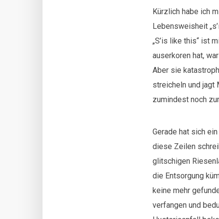
Kürzlich habe ich m
Lebensweisheit „s’i
„S’is like this“ is
auserkoren hat, war 
Aber sie katastrophi
streicheln und jagt
zumindest noch zum
Gerade hat sich ei
diese Zeilen schrei
glitschigen Riesen
die Entsorgung küm
keine mehr gefunde
verfangen und bedur