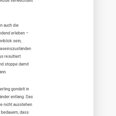
r Rose verwechselt
en auch die
edend erleben –
nblick sein,
 Daseinszuständen
s resultiert
Und stoppe damit
ann.
rling gondelt in
änder entlang. Das
de nicht ausstehen
h bedauern, dass