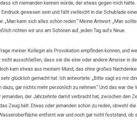
, dass ich niemanden kennen würde, der etwas gegen mich hätte.
 Eindruck gewesen sein und fällt vielleicht in die Schublade eine
te: „Man kann sich alles schön reden.“ Meine Antwort: „Man sollte 
eßlich richten wir uns am Schönen auf, jeden Tag aufs Neue.
 Frage meiner Kollegin als Provokation empfinden können, und wei
 nicht ausschließen, dass sie die eine oder andere Ameise in d
d doch kam etwas aus meinem Mund, das ohne großes Nachdenke
sehr glücklich gemacht hat. Ich antwortete: „Bitte sagt es mir dir
 dazu, gar nichts mehr persönlich zu nehmen.“ Und das war die W
 jemanden, der Jahrzehnte damit verbracht hat, zwischen den Zei
s das Zeug hält. Etwas oder jemanden schön zu reden, obwohl die
asseroberfläche entfernt war und noch gar nicht feststand, ob 