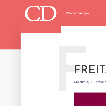
Claudia Dabringer
F
FREIT
4 Minute(n)
Komment