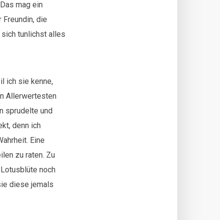
 Das mag ein
r Freundin, die
sich tunlichst alles
l ich sie kenne,
en Allerwertesten
n sprudelte und
ekt, denn ich
ahrheit. Eine
len zu raten. Zu
 Lotusblüte noch
sie diese jemals