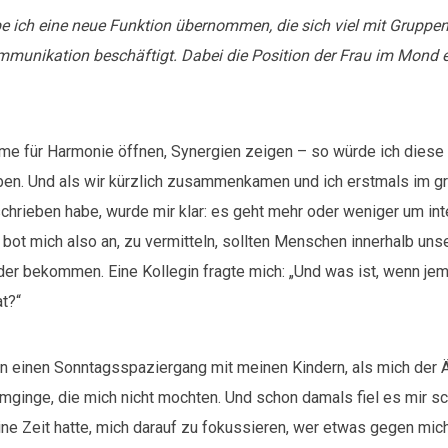
abe ich eine neue Funktion übernommen, die sich viel mit Grupp
ommunikation beschäftigt. Dabei die Position der Frau im Mond 
me für Harmonie öffnen, Synergien zeigen – so würde ich dies
ben. Und als wir kürzlich zusammenkamen und ich erstmals im 
chrieben habe, wurde mir klar: es geht mehr oder weniger um int
bot mich also an, zu vermitteln, sollten Menschen innerhalb unser
er bekommen. Eine Kollegin fragte mich: „Und was ist, wenn je
t?“
an einen Sonntagsspaziergang mit meinen Kindern, als mich der Ä
mginge, die mich nicht mochten. Und schon damals fiel es mir sc
eine Zeit hatte, mich darauf zu fokussieren, wer etwas gegen mic