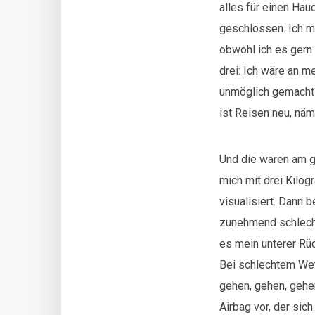
alles für einen Hau
geschlossen. Ich mü
obwohl ich es gern
drei: Ich wäre an 
unmöglich gemacht 
ist Reisen neu, nä
Und die waren am ge
mich mit drei Kilo
visualisiert. Dann 
zunehmend schlecht
es mein unterer Rü
Bei schlechtem Wet
gehen, gehen, gehe
Airbag vor, der sic