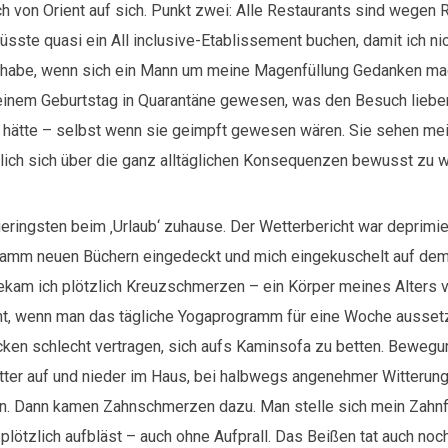
ch von Orient auf sich. Punkt zwei: Alle Restaurants sind wegen
sste quasi ein All inclusive-Etablissement buchen, damit ich ni
 habe, wenn sich ein Mann um meine Magenfüllung Gedanken mac
meinem Geburtstag in Quarantäne gewesen, was den Besuch lieb
hätte – selbst wenn sie geimpft gewesen wären. Sie sehen me
mlich sich über die ganz alltäglichen Konsequenzen bewusst zu 
ringsten beim ‚Urlaub‘ zuhause. Der Wetterbericht war deprimie
gramm neuen Büchern eingedeckt und mich eingekuschelt auf de
bekam ich plötzlich Kreuzschmerzen – ein Körper meines Alters v
, wenn man das tägliche Yogaprogramm für eine Woche aussetzt
cken schlecht vertragen, sich aufs Kaminsofa zu betten. Bewegu
ter auf und nieder im Haus, bei halbwegs angenehmer Witterun
n. Dann kamen Zahnschmerzen dazu. Man stelle sich mein Zahnf
h plötzlich aufbläst – auch ohne Aufprall. Das Beißen tat auch noc