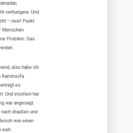
 Ramadan
cht verhungere. Und
ht – nein! Punkt
er Menschen
ine Problem. Das
werden.
rend, also habe ich
m Kaminsofa
erträgt es
. Und insofern hat
ng war angesagt.
g nach draußen und
leisch wie einen
h weh.