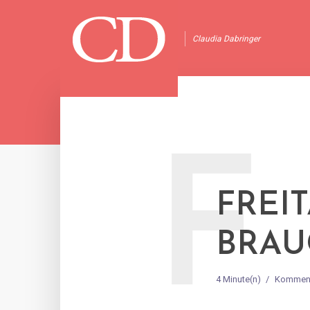
Claudia Dabringer
F
FREI
BRAU
4 Minute(n)
Komment