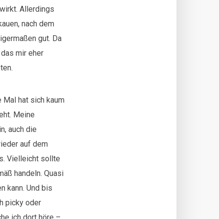
wirkt. Allerdings
 kauen, nach dem
nigermaßen gut. Da
 das mir eher
ten.
e Mal hat sich kaum
eht. Meine
n, auch die
 wieder auf dem
 Vielleicht sollte
emäß handeln. Quasi
en kann. Und bis
h picky oder
he ich dort höre –