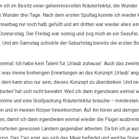
n ich im Besitz einer geheimnisvollen Kräutertinktur, die Wunder 
s Wunder drei Tage. Nach dem ersten Spültag konnte ich wieder
nairbag nur noch halb gefüllt und am dritten war wieder alles ei
Donnerstag. Der Freitag war sonnig und zog mich an ein Seeufer,
t. Und am Samstag schickte der Geburtstag bereits die ersten Bo
einmal: Ich habe kein Talent für ‚Urlaub zuhause‘. Auch das zweit
 was meine bisherigen Erwartungen an das Konzept ‚Urlaub‘ ang
l dem kann also nur sein, dieses Konzept zu überdenken. Und nei
rbeiten‘ hat sich nicht bewährt. Weil ich dann irgendwann einmal
omme und eine Großpackung Kräutertinktur brauche – mindestens.
zen und in meinen Körper hineinhorchen. Auf ihn hören und demg
en, damit ich dann irgendwann einmal wieder die Flügel ausbreit
urteilen gewissen Ländern gegenüber arbeiten. Da bin ich ja auc
zig. Das Ziel: egal, wo sich das Meer befindet und welche Sprac