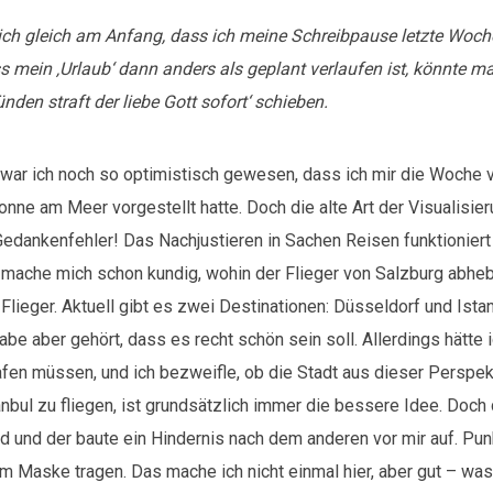
ich gleich am Anfang, dass ich meine Schreibpause letzte Woche
mein ‚Urlaub‘ dann anders als geplant verlaufen ist, könnte ma
nden straft der liebe Gott sofort‘ schieben.
war ich noch so optimistisch gewesen, dass ich mir die Woche
onne am Meer vorgestellt hatte. Doch die alte Art der Visualisier
Gedankenfehler! Das Nachjustieren in Sachen Reisen funktioniert
mache mich schon kundig, wohin der Flieger von Salzburg abhebt
Flieger. Aktuell gibt es zwei Destinationen: Düsseldorf und Istan
abe aber gehört, dass es recht schön sein soll. Allerdings hätte i
fen müssen, und ich bezweifle, ob die Stadt aus dieser Perspe
anbul zu fliegen, ist grundsätzlich immer die bessere Idee. Doch 
d und der baute ein Hindernis nach dem anderen vor mir auf. Pun
m Maske tragen. Das mache ich nicht einmal hier, aber gut – wa