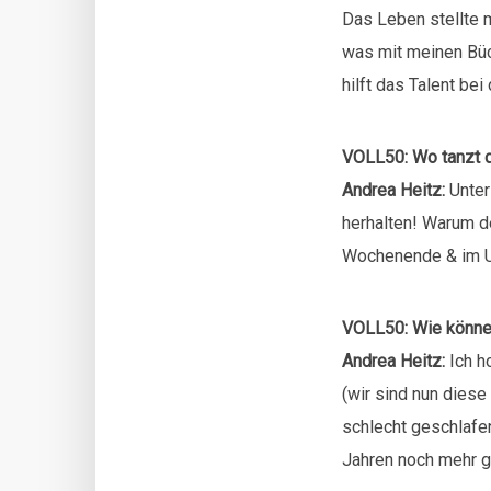
Das Leben stellte m
was mit meinen Büch
hilft das Talent be
VOLL50: Wo tanzt d
Andrea Heitz:
Unter
herhalten! Warum d
Wochenende & im Ur
VOLL50: Wie können
Andrea Heitz:
Ich h
(wir sind nun dies
schlecht geschlafen
Jahren noch mehr g