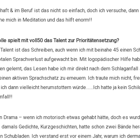
aft & im Beruf ist das nicht so einfach, doch ich versuche, dann 
he mich in Meditation und das hilft enorm!!
e spielt mit voll50 das Talent zur Prioritätensetzung?
alent ist das Schreiben, auch wenn ich mit beinahe 45 einen Schl
talen Sprachverlust aufgewacht bin. Mit logopädischer Hilfe hab
n gelernt, das Lesen habe ich mir direkt nach dem Schlaganfall 
einen aktiven Sprachschatz zu erneuern. Ich traute mich nicht, 
ch dann vielleicht herumstottern würde…….Ich hatte ja kein Schild 
fall!!
in Drama – wenn ich motorisch etwas gehabt hätte, doch es wurd
eb damals Gedichte, Kurzgeschichten, hatte schon zwei Bände he
n Schubladen. Ich verstand erst vor einem Jahr, warum ich derm