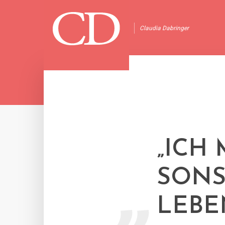
Claudia Dabringer
„
„ICH
SONS
LEBE