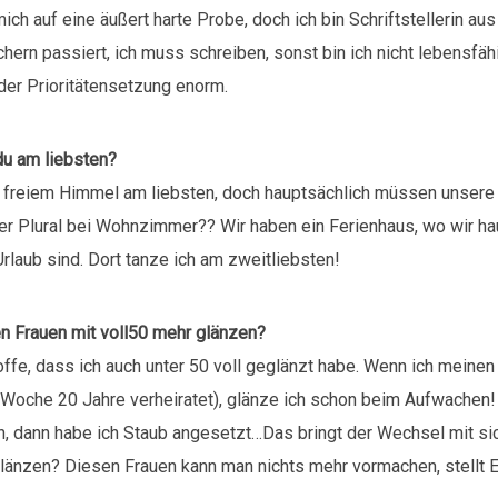
ich auf eine äußert harte Probe, doch ich bin Schriftstellerin aus
ern passiert, ich muss schreiben, sonst bin ich nicht lebensfähi
i der Prioritätensetzung enorm.
u am liebsten?
 freiem Himmel am liebsten, doch hauptsächlich müssen unse
er Plural bei Wohnzimmer?? Wir haben ein Ferienhaus, wo wir ha
laub sind. Dort tanze ich am zweitliebsten!
 Frauen mit voll50 mehr glänzen?
offe, dass ich auch unter 50 voll geglänzt habe. Wenn ich meine
e Woche 20 Jahre verheiratet), glänze ich schon beim Aufwachen!
, dann habe ich Staub angesetzt…Das bringt der Wechsel mit sic
länzen? Diesen Frauen kann man nichts mehr vormachen, stellt Eu