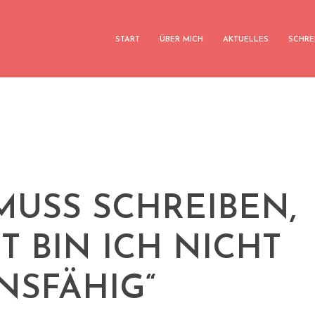
START
ÜBER MICH
AKTUELLES
SCHRE
 MUSS SCHREIBEN,
T BIN ICH NICHT
NSFÄHIG“