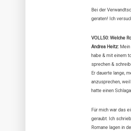
Bei der Verwandtsch
geraten! Ich versuc
VOLL50: Welche Roll
Andrea Heitz:
Mein T
habe & mit einem to
sprechen & schreibe
Er dauerte lange, m
anzusprechen, weil i
hatte einen Schlagan
Für mich war das e
geraubt. Ich schri
Romane lagen in de