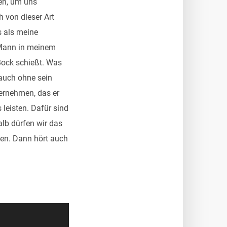
en, um uns
 von dieser Art
s als meine
 Mann in meinem
Bock schießt. Was
, auch ohne sein
bernehmen, das er
leisten. Dafür sind
lb dürfen wir das
len. Dann hört auch