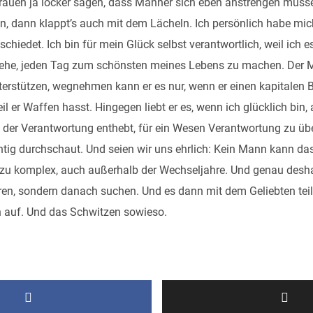
Frauen ja locker sagen, dass Männer sich eben anstrengen müss
n, dann klappt’s auch mit dem Lächeln. Ich persönlich habe mich
chiedet. Ich bin für mein Glück selbst verantwortlich, weil ich e
ehe, jeden Tag zum schönsten meines Lebens zu machen. Der
erstützen, wegnehmen kann er es nur, wenn er einen kapitalen 
weil er Waffen hasst. Hingegen liebt er es, wenn ich glücklich bin
s der Verantwortung enthebt, für ein Wesen Verantwortung zu ü
tig durchschaut. Und seien wir uns ehrlich: Kein Mann kann das 
 zu komplex, auch außerhalb der Wechseljahre. Und genau desha
eren, sondern danach suchen. Und es dann mit dem Geliebten tei
 auf. Und das Schwitzen sowieso.