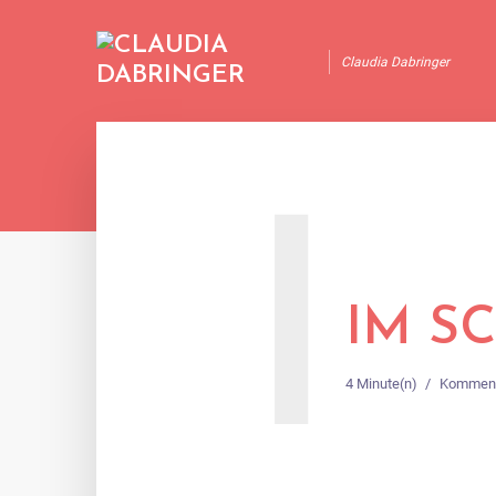
Claudia Dabringer
I
IM S
4 Minute(n)
Komment