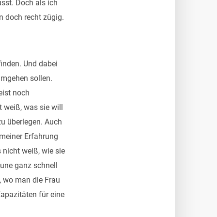
sst. Doch als ich
n doch recht zügig.
finden. Und dabei
 umgehen sollen.
eist noch
 weiß, was sie will
zu überlegen. Auch
t meiner Erfahrung
nicht weiß, wie sie
aune ganz schnell
on, wo man die Frau
Kapazitäten für eine