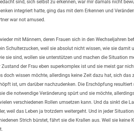
edacht sind, sich selbst zu erkennen, war mir damals nicht bewu
enken integriert hatte, ging das mit dem Erkennen und Veränder
tner war not amused.
wieder mit Männern, deren Frauen sich in den Wechseljahren be
 ein Schulterzucken, weil sie absolut nicht wissen, wie sie damit
ie sie sind, wollen sie unterstützen und machen die Situation m
 Zustand der Frau eben superkomplex ist und sie meist gar nicht
s doch wissen möchte, allerdings keine Zeit dazu hat, sich das 
schöpft ist, um darüber nachzudenken. Die Erschöpfung resultier
ie die notwendige Veränderung spürt und sie möchte, allerdings 
r vielen verschiedenen Rollen umsetzen kann. Und da sinkt die L
ller, weil das Leben ja trotzdem weitergeht. Und in jeder Situati
edenen Strich bürstet, fährt sie die Krallen aus. Weil sie keine 
t.