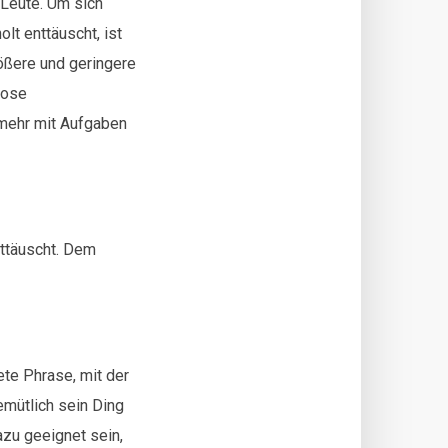
 Leute. Um sich
t enttäuscht, ist
rößere und geringere
lose
 mehr mit Aufgaben
ttäuscht. Dem
ete Phrase, mit der
mütlich sein Ding
azu geeignet sein,