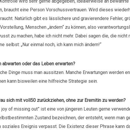
Kontrolle wird sehr gerne abgegeben, idealerweise an bewährte
, braucht eine Person Vorschussvertrauen. Wird dieses wiederhol
aucht. Natürlich gibt es lässlichere und gravierendere Fehler, g
 Vorstellung, Menschen „ändern“ zu können, also verantwortungs
sst zu machen, habe ich nicht mehr. Dabei sagen die, die nicht
ne selbst: „Nur einmal noch, ich kann mich ändern!“
 abwarten oder das Leben erwarten?
he Dinge muss man aussitzen. Manche Erwartungen werden en
n kann bisweilen eine hilfreiche Strategie sein.
rau sich mit voll50 zurückziehen, ohne zur Eremitin zu werden?
 joy of missing out” ist eine von jüngeren Leuten gerne verwend
selbstbestimmten Zustand bezeichnen, der entsteht, wenn man ge
 soziales Ereignis verpasst. Die Existenz dieser Phrase kann d