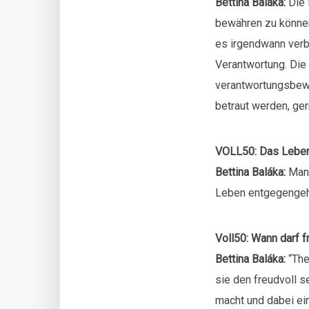
Bettina Baláka:
Die 
bewähren zu können
es irgendwann verbr
Verantwortung. Die
verantwortungsbewu
betraut werden, ger
VOLL50: Das Leben
Bettina Baláka:
Manc
Leben entgegengehe
Voll50: Wann darf f
Bettina Baláka:
“The
sie den freudvoll 
macht und dabei ein