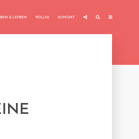
IBEN & LEHREN
VOLL50
KONTAKT
EINE
“