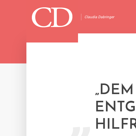
Claudia Dabringer
„
„DEM
ENTG
HILF