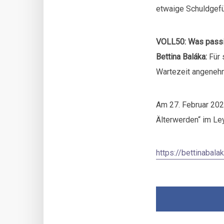
etwaige Schuldgefü
VOLL50: Was passie
Bettina Baláka:
Für 
Wartezeit angenehm
Am 27. Februar 2023
Älterwerden“ im Le
https://bettinabal